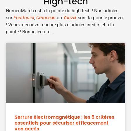
High-tech
NumeriMatch est à la pointe du high tech ! Nos articles
sur
Fourtouici
,
Cmocean
ou
Youzik
sont là pour le prouver
! Venez découvrir encore plus d’articles inédits et à la
pointe ! Bonne lecture…
Serrure électromagnétique : les 5 critères
essentiels pour sécuriser efficacement
vos accès