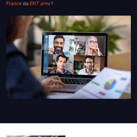
France
ou
ENT amu
!