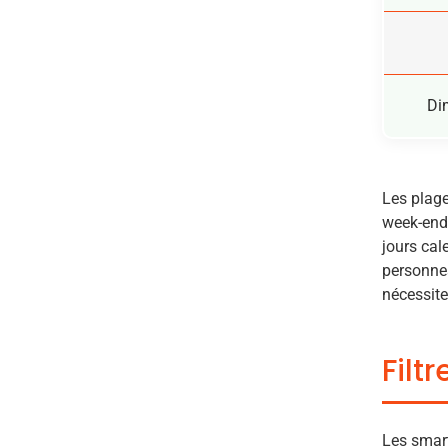
Di
Les plage
week-ends
jours cal
personnes
nécessite
Filt
Les smart