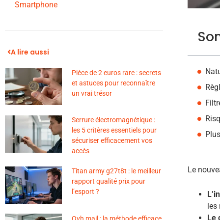
Smartphone
So
A lire aussi
Natu
Pièce de 2 euros rare : secrets
et astuces pour reconnaître
Règl
un vrai trésor
Filt
Risq
Serrure électromagnétique :
les 5 critères essentiels pour
Plus
sécuriser efficacement vos
accès
Le nouve
Titan army g27t8t : le meilleur
rapport qualité prix pour
l’esport ?
L’i
les
Le 
Ovh mail : la méthode efficace