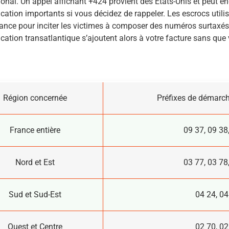
onal. Un appel affichant +424 provient des États-Unis et peut en
tion importants si vous décidez de rappeler. Les escrocs utilis
nce pour inciter les victimes à composer des numéros surtaxés.
tion transatlantique s’ajoutent alors à votre facture sans que
Région concernée
Préfixes de démarc
France entière
09 37, 09 38
Nord et Est
03 77, 03 78
Sud et Sud-Est
04 24, 04
Ouest et Centre
02 70, 02