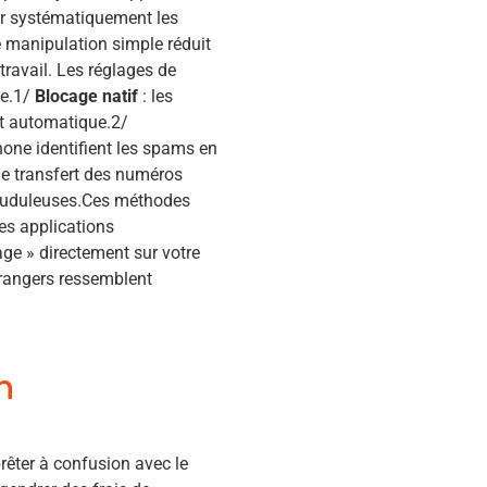
uer systématiquement les
 manipulation simple réduit
travail. Les réglages de
ue.1/
Blocage natif
: les
et automatique.2/
one identifient les spams en
le transfert des numéros
frauduleuses.Ces méthodes
Les applications
age » directement sur votre
étrangers ressemblent
n
prêter à confusion avec le