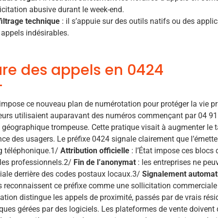
licitation abusive durant le week-end.
filtrage technique
: il s’appuie sur des outils natifs ou des appl
 appels indésirables.
re des appels en 0424
mpose ce nouveau plan de numérotation pour protéger la vie pr
urs utilisaient auparavant des numéros commençant par 04 91 
 géographique trompeuse. Cette pratique visait à augmenter le 
nce des usagers. Le préfixe 0424 signale clairement que l’émette
g téléphonique.1/
Attribution officielle
: l’État impose ces blocs
r les professionnels.2/
Fin de l’anonymat
: les entreprises ne peu
ale derrière des codes postaux locaux.3/
Signalement automat
 reconnaissent ce préfixe comme une sollicitation commerciale
ation distingue les appels de proximité, passés par de vrais résid
ues gérées par des logiciels. Les plateformes de vente doivent