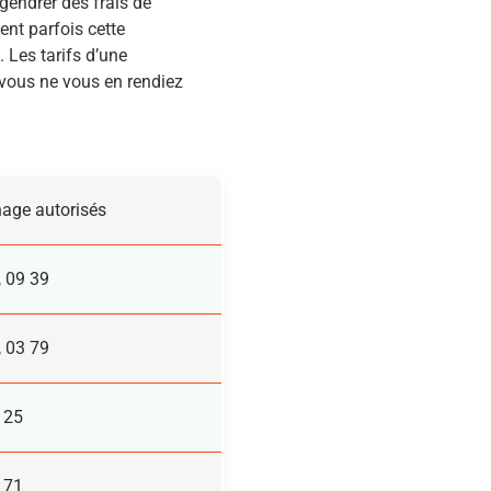
gendrer des frais de
ent parfois cette
 Les tarifs d’une
 vous ne vous en rendiez
hage autorisés
, 09 39
, 03 79
 25
 71