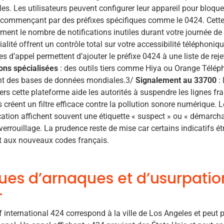
les. Les utilisateurs peuvent configurer leur appareil pour bloq
commençant par des préfixes spécifiques comme le 0424. Cette
ment le nombre de notifications inutiles durant votre journée de 
ialité offrent un contrôle total sur votre accessibilité téléphoniq
s d’appel permettent d’ajouter le préfixe 0424 à une liste de rej
ons spécialisées
: des outils tiers comme Hiya ou Orange Téléph
nt des bases de données mondiales.3/
Signalement au 33700
: 
ers cette plateforme aide les autorités à suspendre les lignes 
es créent un filtre efficace contre la pollution sonore numérique. 
ication affichent souvent une étiquette « suspect » ou « démarch
verrouillage. La prudence reste de mise car certains indicatifs 
t aux nouveaux codes français.
ues d’arnaques et d’usurpatio
if international 424 correspond à la ville de Los Angeles et peut 