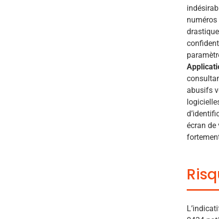
indésirab
numéros 
drastique
confident
paramètre
Applicati
consulta
abusifs v
logiciell
d’identif
écran de 
fortemen
Risq
L’indicat