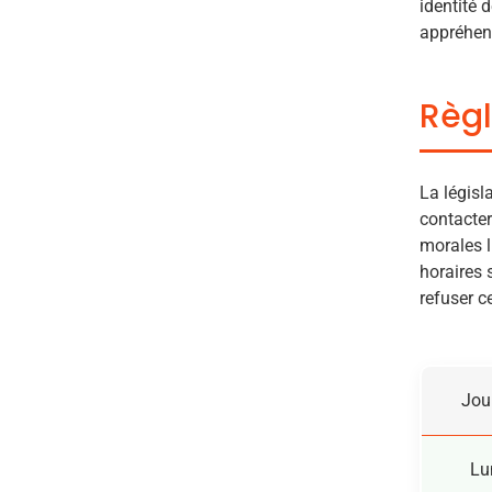
identité 
appréhend
Règl
La législ
contacter
morales l
horaires 
refuser c
Jou
Lu