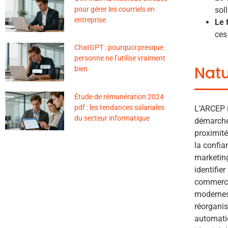
sol
pour gérer les courriels en
entreprise
Le 
ces
ChatGPT : pourquoi presque
personne ne l’utilise vraiment
Natu
bien
Étude de rémunération 2024
pdf : les tendances salariales
L’ARCEP i
du secteur informatique
démarche
proximité
la confia
marketin
identifie
commerci
modernes
réorganis
automatiq