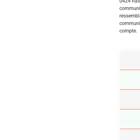
0424 nati
communica
ressembla
communica
compte.