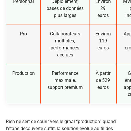
Personnal
Déploiement,
Environ
MVP
bases de données
29
plus larges
euros
in
Pro
Collaborateurs
Environ
App
multiples,
119
performances
euros
cr
accrues
Production
Performance
À partir
G
maximale,
de 529
ent
support premium
euros
app
c
Rien ne sert de courir vers le graal “production” quand
l’étape découverte suffit, la solution évolue au fil des