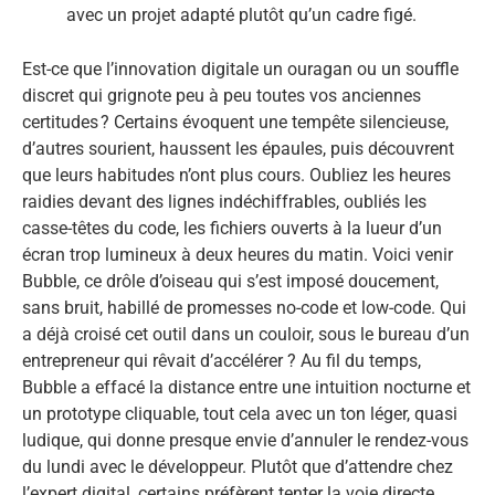
avec un projet adapté plutôt qu’un cadre figé.
Est-ce que l’innovation digitale un ouragan ou un souffle
discret qui grignote peu à peu toutes vos anciennes
certitudes ? Certains évoquent une tempête silencieuse,
d’autres sourient, haussent les épaules, puis découvrent
que leurs habitudes n’ont plus cours. Oubliez les heures
raidies devant des lignes indéchiffrables, oubliés les
casse-têtes du code, les fichiers ouverts à la lueur d’un
écran trop lumineux à deux heures du matin. Voici venir
Bubble, ce drôle d’oiseau qui s’est imposé doucement,
sans bruit, habillé de promesses no-code et low-code. Qui
a déjà croisé cet outil dans un couloir, sous le bureau d’un
entrepreneur qui rêvait d’accélérer ? Au fil du temps,
Bubble a effacé la distance entre une intuition nocturne et
un prototype cliquable, tout cela avec un ton léger, quasi
ludique, qui donne presque envie d’annuler le rendez-vous
du lundi avec le développeur. Plutôt que d’attendre chez
l’expert digital, certains préfèrent tenter la voie directe,