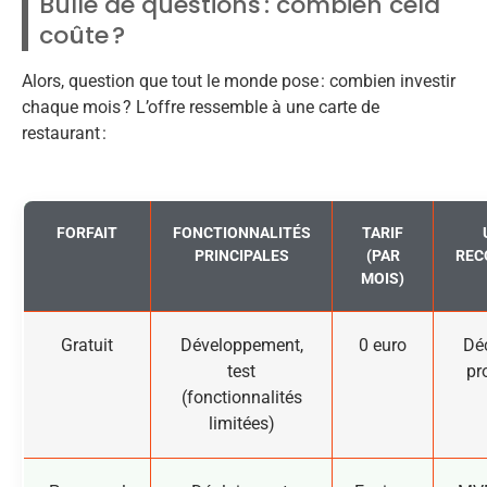
Bulle de questions : combien cela
coûte ?
Alors, question que tout le monde pose : combien investir
chaque mois ? L’offre ressemble à une carte de
restaurant :
FORFAIT
FONCTIONNALITÉS
TARIF
PRINCIPALES
(PAR
REC
MOIS)
Gratuit
Développement,
0 euro
Déc
test
pr
(fonctionnalités
limitées)