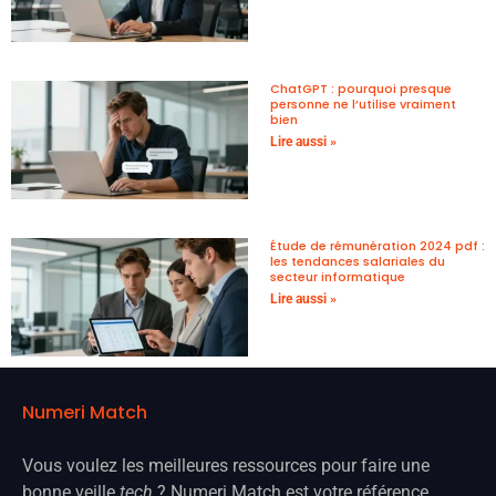
ChatGPT : pourquoi presque
personne ne l’utilise vraiment
bien
Lire aussi »
Étude de rémunération 2024 pdf :
les tendances salariales du
secteur informatique
Lire aussi »
Numeri Match
Vous voulez les meilleures ressources pour faire une
bonne veille
tech
? Numeri Match est votre référence.