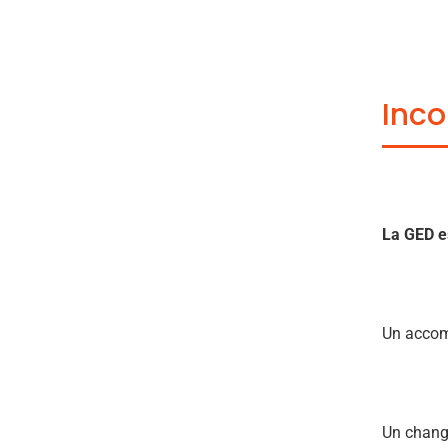
Inco
La GED es
Un accom
Un chang