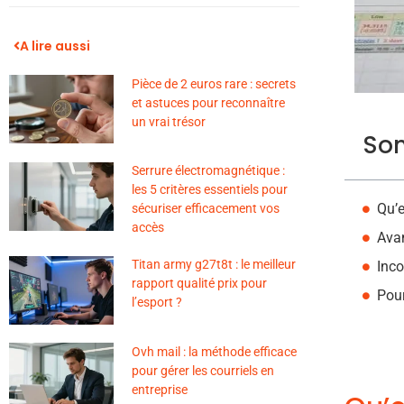
A lire aussi
Pièce de 2 euros rare : secrets
et astuces pour reconnaître
un vrai trésor
So
Serrure électromagnétique :
les 5 critères essentiels pour
Qu’e
sécuriser efficacement vos
accès
Ava
Titan army g27t8t : le meilleur
Inco
rapport qualité prix pour
Pour
l’esport ?
Ovh mail : la méthode efficace
pour gérer les courriels en
entreprise