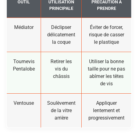
OUTIL
UTILISATION
PRÉCAUTION À
PRINCIPALE
PRENDRE
Médiator
Déclipser
Éviter de forcer,
délicatement
risque de casser
la coque
le plastique
Tournevis
Retirer les
Utiliser la bonne
Pentalobe
vis du
taille pour ne pas
châssis
abîmer les têtes
de vis
Ventouse
Soulèvement
Appliquer
de la vitre
lentement et
arrière
progressivement