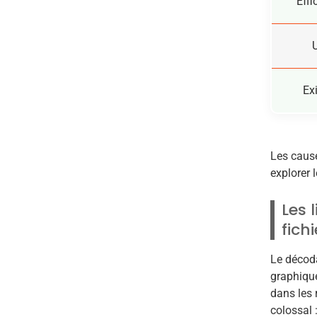
Effi
Ex
Les cause
explorer 
Les 
fich
Le décoda
graphique
dans les 
colossal 