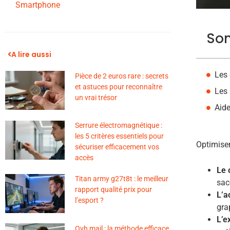
Smartphone
So
A lire aussi
Les 
Pièce de 2 euros rare : secrets
et astuces pour reconnaître
Les 
un vrai trésor
Aid
Serrure électromagnétique :
les 5 critères essentiels pour
Optimiser
sécuriser efficacement vos
accès
Le 
Titan army g27t8t : le meilleur
sac
rapport qualité prix pour
L’a
l’esport ?
gra
L’e
Ovh mail : la méthode efficace