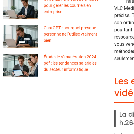
nat
pour gérer les courriels en
VLC Media
entreprise
précise. 
son ordin
ChatGPT : pourquoi presque
pourtant 
personne ne l’utilise vraiment
ressource
bien
vous vend
méthodes 
Étude de rémunération 2024
seulemen
pdf : les tendances salariales
du secteur informatique
Les 
vidé
La d
h.26