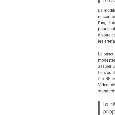
La modifi
rencontré
l’onglet 
pour soul
à votre c
les artef
Le bascul
modestes
assurer u
tiers ou 
flux 4K l
VideoLAN 
standard
La r
prop