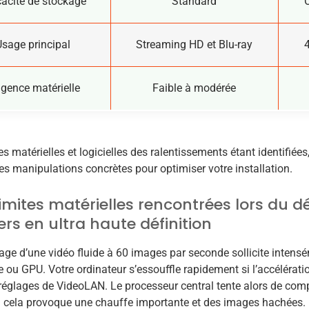
cacité de stockage
Standard
Usage principal
Streaming HD et Blu-ray
igence matérielle
Faible à modérée
s matérielles et logicielles des ralentissements étant identifiée
les manipulations concrètes pour optimiser votre installation.
limites matérielles rencontrées lors du 
iers en ultra haute définition
ge d’une vidéo fluide à 60 images par seconde sollicite intens
 ou GPU. Votre ordinateur s’essouffle rapidement si l’accélératio
réglages de VideoLAN. Le processeur central tente alors de comp
: cela provoque une chauffe importante et des images hachées.