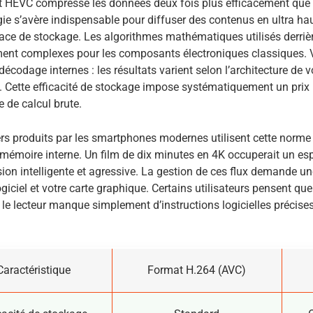
 HEVC compresse les données deux fois plus efficacement que l
ie s’avère indispensable pour diffuser des contenus en ultra hau
ace de stockage. Les algorithmes mathématiques utilisés derriè
ent complexes pour les composants électroniques classiques. 
 décodage internes : les résultats varient selon l’architecture de 
Cette efficacité de stockage impose systématiquement un prix 
 de calcul brute.
ers produits par les smartphones modernes utilisent cette norme
 mémoire interne. Un film de dix minutes en 4K occuperait un e
on intelligente et agressive. La gestion de ces flux demande un
logiciel et votre carte graphique. Certains utilisateurs pensent que
 le lecteur manque simplement d’instructions logicielles précises
Caractéristique
Format H.264 (AVC)