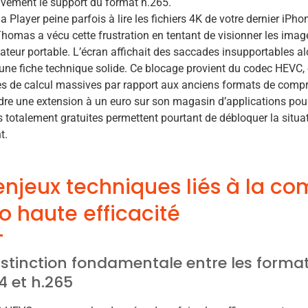
ivement le support du format h.265.
 Player peine parfois à lire les fichiers 4K de votre dernier iPh
Thomas a vécu cette frustration en tentant de visionner les imag
ateur portable. L’écran affichait des saccades insupportables 
une fiche technique solide. Ce blocage provient du codec HEVC,
s de calcul massives par rapport aux anciens formats de compr
re une extension à un euro sur son magasin d’applications pour
totalement gratuites permettent pourtant de débloquer la situ
t.
enjeux techniques liés à la c
o haute efficacité
istinction fondamentale entre les form
4 et h.265