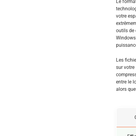
Le format
technolog
votre esp
extrêmem
outils de
Windows. 
puissance
Les fichi
sur votre
compressi
entre le 
alors que