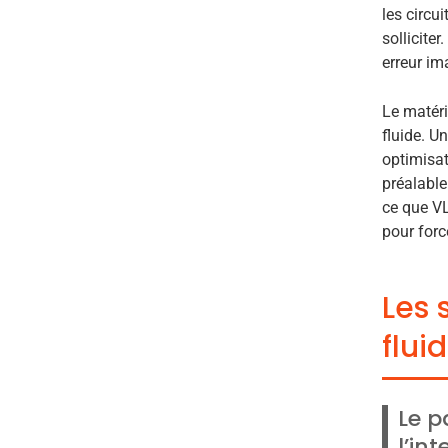
les circu
sollicite
erreur im
Le matéri
fluide. U
optimisat
préalable
ce que VL
pour forc
Les 
flui
Le p
l’in