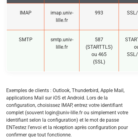
IMAP
imap.univ-
993
SSL
lille.fr
SMTP
smtp.univ-
587
STAR
lille.fr
(STARTTLS)
o
ou 465
SSL
(SSL)
Exemples de clients : Outlook, Thunderbird, Apple Mail,
applications Mail sur iOS et Android. Lors de la
configuration, choisissez IMAP, entrez votre identifiant
complet (souvent
login@univ-lille.fr
ou simplement votre
identifiant selon la configuration) et le mot de passe
ENTestez l’envoi et la réception après configuration pour
confirmer que tout fonctionne.