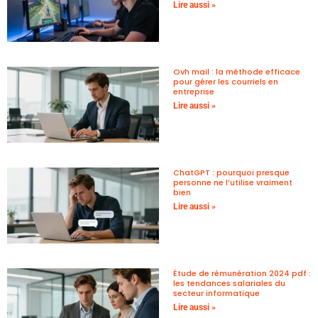
Lire aussi »
Ovh mail : la méthode efficace
pour gérer les courriels en
entreprise
Lire aussi »
ChatGPT : pourquoi presque
personne ne l’utilise vraiment
bien
Lire aussi »
Étude de rémunération 2024 pdf :
les tendances salariales du
secteur informatique
Lire aussi »