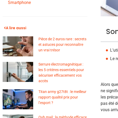
Smartphone
A lire aussi
So
Pièce de 2 euros rare : secrets
et astuces pour reconnaître
L’ut
un vrai trésor
Le r
Serrure électromagnétique :
les 5 critères essentiels pour
sécuriser efficacement vos
accès
Alors que
ne signif
Titan army g27t8t : le meilleur
les préca
rapport qualité prix pour
l’esport ?
pas été d
vous arri
Ovh mail : la méthode efficace