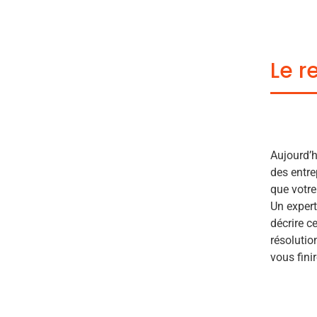
Le r
Aujourd’h
des entre
que votre
Un expert
décrire c
résolutio
vous fini