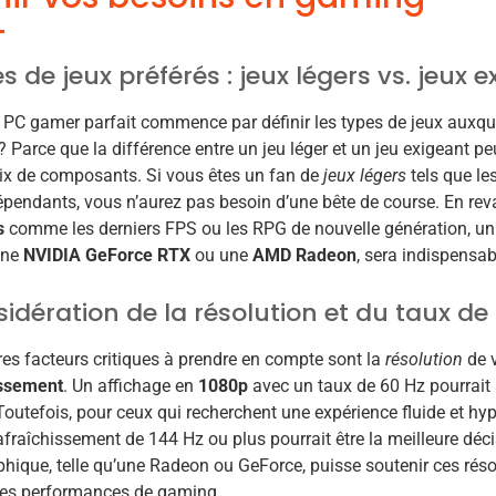
s de jeux préférés : jeux légers vs. jeux 
e PC gamer parfait commence par définir les types de jeux auxqu
 Parce que la différence entre un jeu léger et un jeu exigeant p
ix de composants. Si vous êtes un fan de
jeux légers
tels que les
dépendants, vous n’aurez pas besoin d’une bête de course. En re
s
comme les derniers FPS ou les RPG de nouvelle génération, 
une
NVIDIA GeForce RTX
ou une
AMD Radeon
, sera indispensab
idération de la résolution et du taux de
es facteurs critiques à prendre en compte sont la
résolution
de v
issement
. Un affichage en
1080p
avec un taux de 60 Hz pourrait 
outefois, pour ceux qui recherchent une expérience fluide et hyper
afraîchissement de 144 Hz ou plus pourrait être la meilleure déc
phique, telle qu’une Radeon ou GeForce, puisse soutenir ces réso
les performances de gaming.