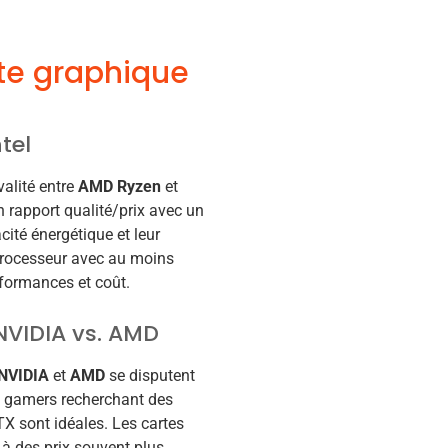
rte graphique
tel
valité entre
AMD Ryzen
et
 rapport qualité/prix avec un
cité énergétique et leur
processeur avec au moins
formances et coût.
 NVIDIA vs. AMD
NVIDIA
et
AMD
se disputent
s gamers recherchant des
TX sont idéales. Les cartes
à des prix souvent plus