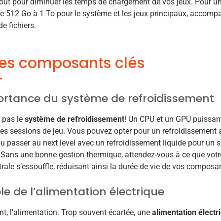
tout pour diminuer les temps de chargement de vos jeux. Pour 
e 512 Go à 1 To pour le système et les jeux principaux, accom
de fichiers.
es composants clés
rtance du système de refroidissement
 pas le
système de refroidissement
! Un CPU et un GPU puissant
es sessions de jeu. Vous pouvez opter pour un refroidissement a
 passer au next level avec un refroidissement liquide pour un si
 Sans une bonne gestion thermique, attendez-vous à ce que votr
trale s’essouffle, réduisant ainsi la durée de vie de vos composa
ôle de l’alimentation électrique
t, l’alimentation. Trop souvent écartée, une
alimentation électr