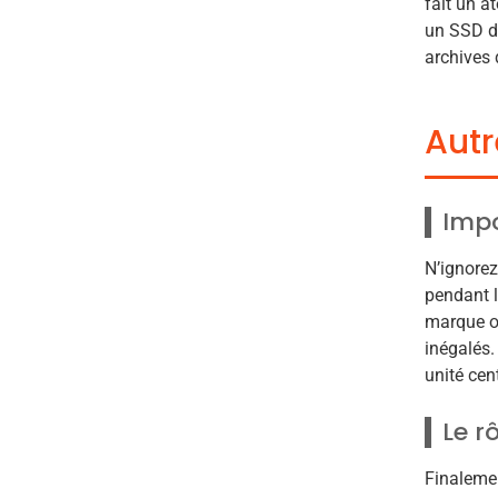
fait un a
un SSD d
archives 
Autr
Impo
N’ignorez
pendant l
marque ou
inégalés.
unité cen
Le r
Finalemen