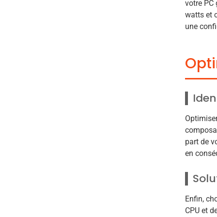
votre PC 
watts et c
une conf
Opti
Iden
Optimiser
composant
part de v
en consé
Solu
Enfin, ch
CPU et de