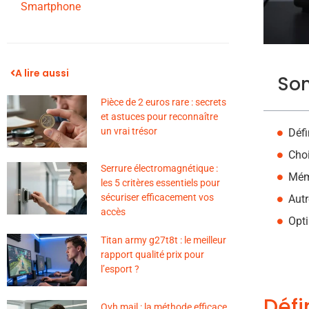
Smartphone
A lire aussi
So
Pièce de 2 euros rare : secrets
et astuces pour reconnaître
un vrai trésor
Défi
Choi
Serrure électromagnétique :
Mémo
les 5 critères essentiels pour
sécuriser efficacement vos
Aut
accès
Opti
Titan army g27t8t : le meilleur
rapport qualité prix pour
l’esport ?
Défi
Ovh mail : la méthode efficace