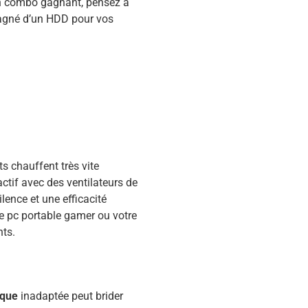
un combo gagnant, pensez à
pagné d’un HDD pour vos
s chauffent très vite
ctif avec des ventilateurs de
lence et une efficacité
e pc portable gamer ou votre
nts.
ique
inadaptée peut brider