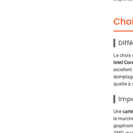
Choi
Diff
Le choix 
Intel Cor
excellent
domptage
quatre à 
Impo
Une
cart
le march
graphisme
AMD, quan