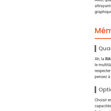
attrayant
graphiqu
Mémo
Quan
Ah, la
R
le multit
respecter
pensez à
Opti
Choisir e
capacités