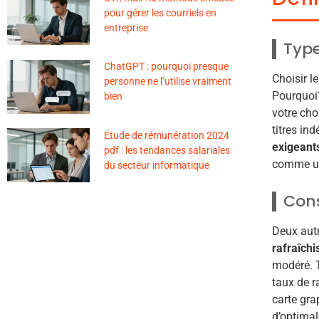
pour gérer les courriels en
entreprise
Type
ChatGPT : pourquoi presque
Choisir l
personne ne l’utilise vraiment
Pourquoi?
bien
votre cho
titres in
Étude de rémunération 2024
exigeant
pdf : les tendances salariales
comme 
du secteur informatique
Cons
Deux autr
rafraîch
modéré. T
taux de r
carte gra
d’optima