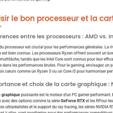
sir le bon processeur et la ca
érences entre les processeurs : AMD vs. In
du processeur est crucial pour les performances générales. La ri
e
est bien connue. Les processeurs Ryzen offrent souvent un bon
 multitâche, tandis que les Intel Core sont connus pour leur effica
 dans les performances brutes. Pour le gaming, envisagez un 
six
cœurs
comme un Ryzen 5 ou un Core i5 pour harmoniser per
rtance et choix de la carte graphique :
e graphique
puissante est le moteur d’un PC gamer performant.
é avec des options comme la série
GeForce RTX
et les RPour le
s ultraréalistes et le support du ray tracing, les séries NVIDIA R
t à elles, sont excellentes pour des performances compétitives 