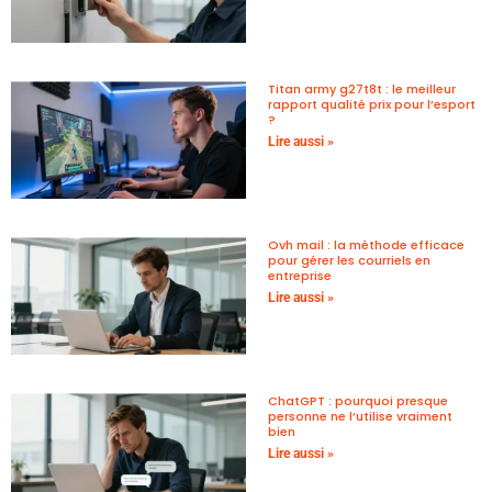
Titan army g27t8t : le meilleur
rapport qualité prix pour l’esport
?
Lire aussi »
Ovh mail : la méthode efficace
pour gérer les courriels en
entreprise
Lire aussi »
ChatGPT : pourquoi presque
personne ne l’utilise vraiment
bien
Lire aussi »