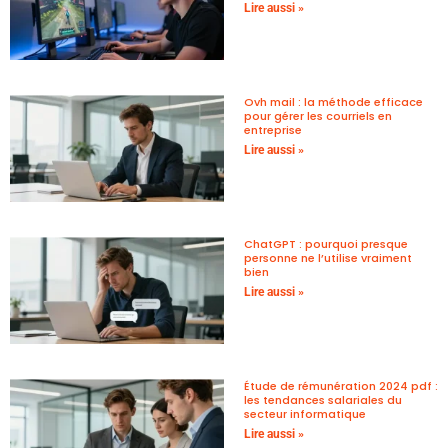
Lire aussi »
Ovh mail : la méthode efficace
pour gérer les courriels en
entreprise
Lire aussi »
ChatGPT : pourquoi presque
personne ne l’utilise vraiment
bien
Lire aussi »
Étude de rémunération 2024 pdf :
les tendances salariales du
secteur informatique
Lire aussi »