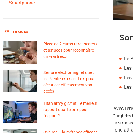
Smartphone
A lire aussi
So
Pièce de 2 euros rare : secrets
et astuces pour reconnaître
un vrai trésor
Le P
Les 
Serrure électromagnétique :
Les 
les 5 critères essentiels pour
sécuriser efficacement vos
Les 
accès
Titan army g27t8t : le meilleur
Avec l’èr
rapport qualité prix pour
*high-tec
l’esport ?
ses messa
rend attr
Ovh mail : la méthode efficace