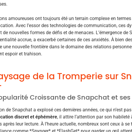
ses.
ions amoureuses ont toujours été un terrain complexe en termes
ation. Avec l’essor des technologies de communication, ces dy
nt de nouvelles formes de défis et de menaces. L’émergence de
entialité accrue, a exacerbé certaines de ces anxiétés. À bien d
e une nouvelle frontière dans le domaine des relations personnel
t espoir et trahison.
aysage de la Tromperie sur S
opularité Croissante de Snapchat et ses
tion de Snapchat a explosé ces dernières années, ce qui n’est p
ation discret et éphémère
, il attire l’attention par son habileté
après leur lecture. À l’heure actuelle, nombreux sont ceux à se 
llance comme *Spynger* et *FlashGet* pour garder un œil attentif