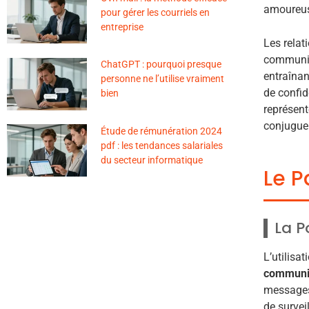
amoureu
pour gérer les courriels en
entreprise
Les relat
communic
ChatGPT : pourquoi presque
entraîna
personne ne l’utilise vraiment
de confid
bien
représent
conjuguen
Étude de rémunération 2024
pdf : les tendances salariales
du secteur informatique
Le P
La P
L’utilisa
communic
messages 
de survei