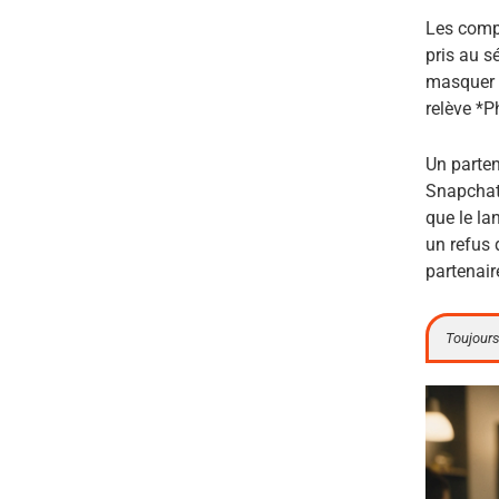
Les compt
pris au s
masquer d
relève *P
Un parte
Snapchat 
que le la
un refus 
partenair
Toujours