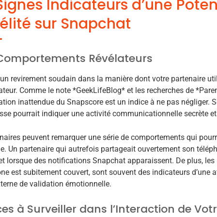
Signes Indicateurs d’une Poten
délité sur Snapchat
 Comportements Révélateurs
un revirement soudain dans la manière dont votre partenaire uti
lateur. Comme le note *GeekLifeBlog* et les recherches de *Pare
ion inattendue du Snapscore est un indice à ne pas négliger. 
sse pourrait indiquer une activité communicationnelle secrète et
naires peuvent remarquer une série de comportements qui pourraie
. Un partenaire qui autrefois partageait ouvertement son télé
et lorsque des notifications Snapchat apparaissent. De plus, l
one est subitement couvert, sont souvent des indicateurs d’une a
terne de validation émotionnelle.
ces à Surveiller dans l’Interaction de Vot