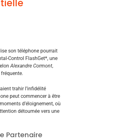
tielle
lise son téléphone pourrait
ntal-Control FlashGet*, une
Selon
Alexandre Cormont
,
 fréquente.
nt trahir l’infidélité
phone peut commencer à être
es moments d’éloignement, où
ttention détournée vers une
re Partenaire