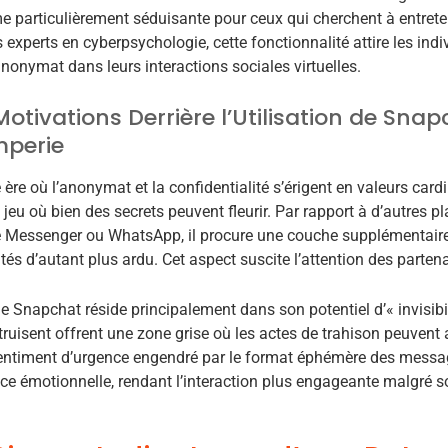
e particulièrement séduisante pour ceux qui cherchent à entreten
 experts en cyberpsychologie, cette fonctionnalité attire les ind
nonymat dans leurs interactions sociales virtuelles.
Motivations Derrière l’Utilisation de Sna
mperie
ère où l’anonymat et la confidentialité s’érigent en valeurs card
e jeu où bien des secrets peuvent fleurir. Par rapport à d’autres
e Messenger ou WhatsApp, il procure une couche supplémentaire d
ités d’autant plus ardu. Cet aspect suscite l’attention des parten
 de Snapchat réside principalement dans son potentiel d’« invisibi
truisent offrent une zone grise où les actes de trahison peuvent
sentiment d’urgence engendré par le format éphémère des messag
nce émotionnelle, rendant l’interaction plus engageante malgré so