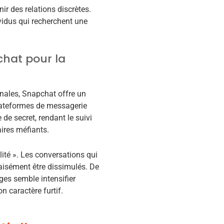
ir des relations discrètes.
ividus qui recherchent une
pchat pour la
inales, Snapchat offre un
 plateformes de messagerie
e secret, rendant le suivi
aires méfiants.
lité ». Les conversations qui
 aisément être dissimulés. De
es semble intensifier
n caractère furtif.