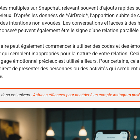
es multiples sur Snapchat, relevant souvent d’ajouts rapides su
érieux. D’après les données de *AirDroid*, l’apparition subite de
es intentions non avouées. Les conversations effacées à des h
honsee* peuvent également être le signe d’une relation parallèle à
naire peut également commencer à utiliser des codes et des ém
qui semblent inappropriés pour la nature de votre relation. Ceci
ngage émotionnel précieux est utilisé ailleurs. Pour certains, cel
direct de présenter des personnes ou des activités qui semblent 
e.
 dans cet univers :
Astuces efficaces pour accéder à un compte Instagram priv