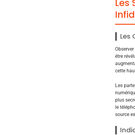
Les 
Infi
Les
Observer 
être révé
augmentat
cette hau
Les parte
numérique
plus secr
le téléph
source ex
Indi