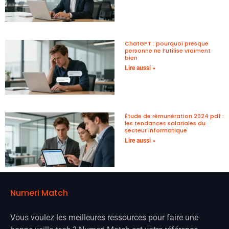
ChatGPT : pourquoi presque
personne ne l’utilise vraiment
bien
Lire aussi »
Étude de rémunération 2024 pdf :
les tendances salariales du
secteur informatique
Lire aussi »
Numeri Match
Vous voulez les meilleures ressources pour faire une