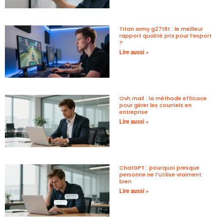
Titan army g27t8t : le meilleur
rapport qualité prix pour l’esport
?
Lire aussi »
Ovh mail : la méthode efficace
pour gérer les courriels en
entreprise
Lire aussi »
ChatGPT : pourquoi presque
personne ne l’utilise vraiment
bien
Lire aussi »