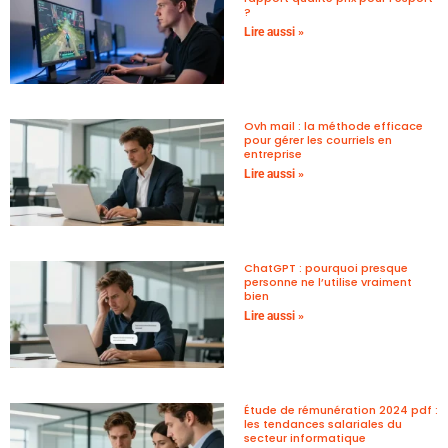
?
Lire aussi »
Ovh mail : la méthode efficace
pour gérer les courriels en
entreprise
Lire aussi »
ChatGPT : pourquoi presque
personne ne l’utilise vraiment
bien
Lire aussi »
Étude de rémunération 2024 pdf :
les tendances salariales du
secteur informatique