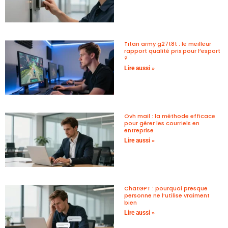
Titan army g27t8t : le meilleur
rapport qualité prix pour l’esport
?
Lire aussi »
Ovh mail : la méthode efficace
pour gérer les courriels en
entreprise
Lire aussi »
ChatGPT : pourquoi presque
personne ne l’utilise vraiment
bien
Lire aussi »