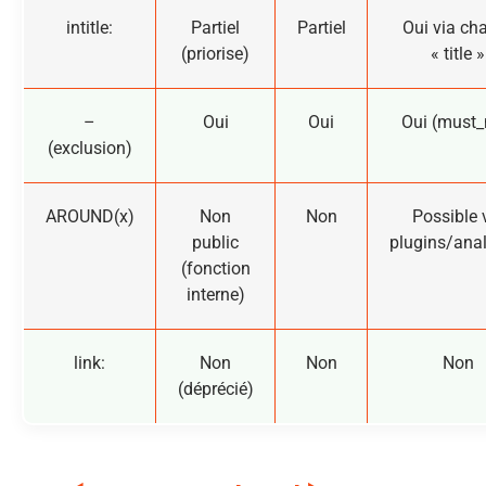
intitle:
Partiel
Partiel
Oui via c
(priorise)
« title »
–
Oui
Oui
Oui (must_
(exclusion)
AROUND(x)
Non
Non
Possible 
public
plugins/ana
(fonction
interne)
link:
Non
Non
Non
(déprécié)