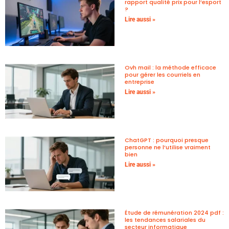
rapport qualité prix pour l’esport
?
Lire aussi »
Ovh mail : la méthode efficace
pour gérer les courriels en
entreprise
Lire aussi »
ChatGPT : pourquoi presque
personne ne l’utilise vraiment
bien
Lire aussi »
Étude de rémunération 2024 pdf :
les tendances salariales du
secteur informatique