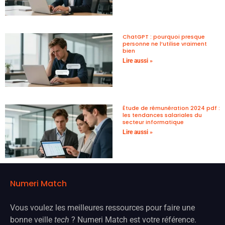
ChatGPT : pourquoi presque
personne ne l’utilise vraiment
bien
Lire aussi »
Étude de rémunération 2024 pdf :
les tendances salariales du
secteur informatique
Lire aussi »
Numeri Match
Vous voulez les meilleures ressources pour faire une
bonne veille
tech
? Numeri Match est votre référence.