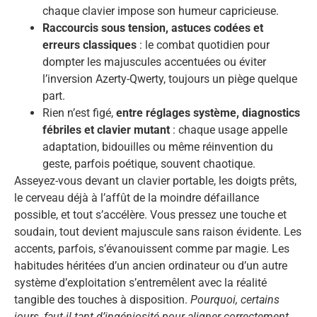
chaque clavier impose son humeur capricieuse.
Raccourcis sous tension, astuces codées et
erreurs classiques
: le combat quotidien pour
dompter les majuscules accentuées ou éviter
l’inversion Azerty-Qwerty, toujours un piège quelque
part.
Rien n’est figé,
entre réglages système, diagnostics
fébriles et clavier mutant
: chaque usage appelle
adaptation, bidouilles ou même réinvention du
geste, parfois poétique, souvent chaotique.
Asseyez-vous devant un clavier portable, les doigts prêts,
le cerveau déjà à l’affût de la moindre défaillance
possible, et tout s’accélère. Vous pressez une touche et
soudain, tout devient majuscule sans raison évidente. Les
accents, parfois, s’évanouissent comme par magie. Les
habitudes héritées d’un ancien ordinateur ou d’un autre
système d’exploitation s’entremêlent avec la réalité
tangible des touches à disposition.
Pourquoi, certains
jours, faut-il tant d’ingéniosité pour aligner correctement