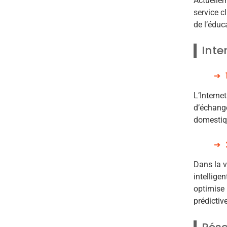
Actuellem
service c
de l’éduc
Inte
L’Interne
d’échange
domestiqu
Dans la v
intellige
optimise 
prédictiv