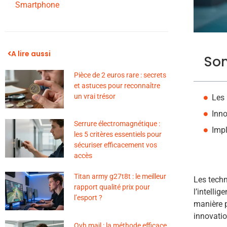
Smartphone
A lire aussi
So
Pièce de 2 euros rare : secrets
et astuces pour reconnaître
un vrai trésor
Les 
Inno
Serrure électromagnétique :
Impl
les 5 critères essentiels pour
sécuriser efficacement vos
accès
Titan army g27t8t : le meilleur
Les techn
rapport qualité prix pour
l’intelli
l’esport ?
manière p
innovatio
Ovh mail : la méthode efficace