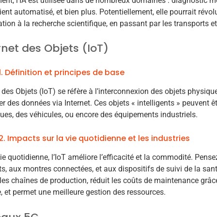
ent, l’IA est utilisée dans de nombreux domaines : diagnostic m
lient automatisé, et bien plus. Potentiellement, elle pourrait révol
ation à la recherche scientifique, en passant par les transports et
rnet des Objets (IoT)
1. Définition et principes de base
t des Objets (IoT) se réfère à l’interconnexion des objets physique
r des données via Internet. Ces objets « intelligents » peuvent ê
es, des véhicules, ou encore des équipements industriels.
2. Impacts sur la vie quotidienne et les industries
ie quotidienne, l’IoT améliore l’efficacité et la commodité. Pens
nts, aux montres connectées, et aux dispositifs de suivi de la sant
les chaînes de production, réduit les coûts de maintenance grâ
e, et permet une meilleure gestion des ressources.