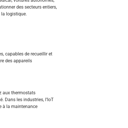
édical, voitures autonomes,
utionner des secteurs entiers,
 la logistique.
s, capables de recueillir et
tre des appareils
ez aux thermostats
é. Dans les industries, l’IoT
ce à la maintenance