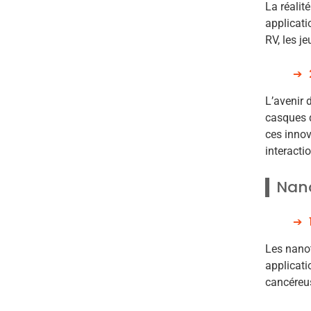
La réalit
applicati
RV, les j
L’avenir 
casques d
ces innov
interacti
Nan
Les nanot
applicati
cancéreus