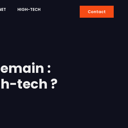
NET
HIGH-TECH
Contact
demain :
gh-tech ?