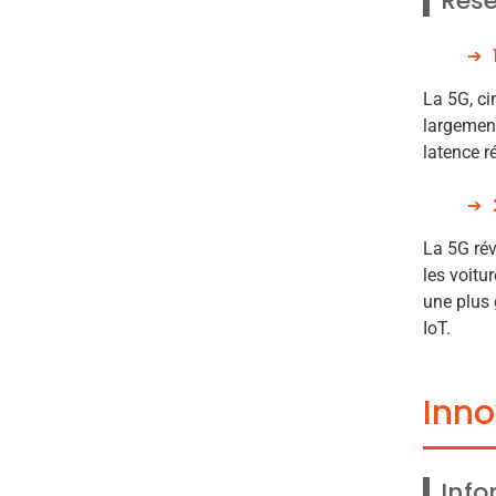
Rés
La 5G, ci
largement
latence r
La 5G ré
les voitu
une plus 
IoT.
Inno
Info