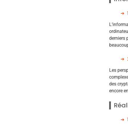
L’informa
ordinateu
derniers 
beaucoup
Les persp
complexe
des crypt
encore e
Réal