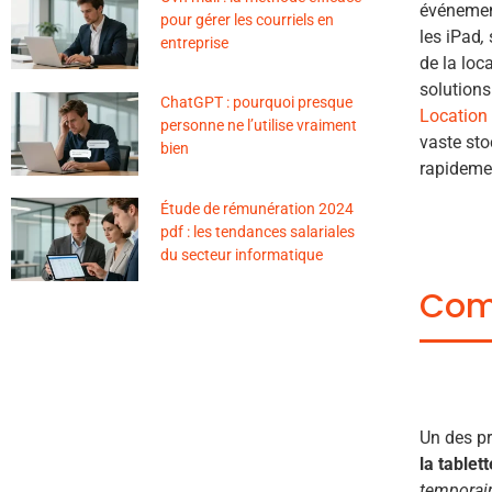
événement
pour gérer les courriels en
les iPad
,
entreprise
de la loc
solution
ChatGPT : pourquoi presque
Location
personne ne l’utilise vraiment
vaste sto
bien
rapidemen
Étude de rémunération 2024
pdf : les tendances salariales
du secteur informatique
Comm
Un des pr
la tablet
temporai