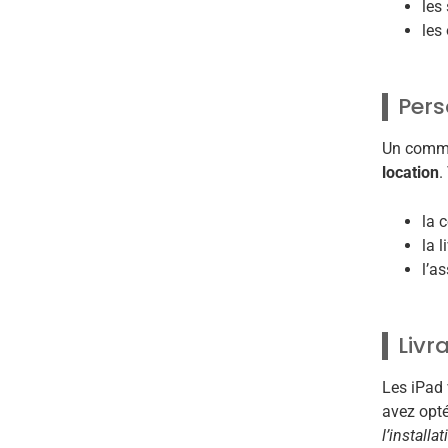
les 
les
Pers
Un commer
location
.
la 
la l
l’a
Livr
Les iPad
avez opt
l’installa