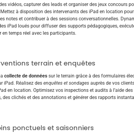
des vidéos, capturer des leads et organiser des jeux concours pou
. Mettez à disposition des intervenants des iPad en location pou
es notes et contribuer à des sessions conversationnelles. Dyna
 des iPad loués pour diffuser des supports pédagogiques, exécuter
r en temps réel avec les participants.
rventions terrain et enquêtes
 la
collecte de données
sur le terrain grâce à des formulaires éle
r iPad. Réalisez des
enquêtes et sondages
auprès de vos client
Pad en location. Optimisez vos inspections et audits à l’aide des
, des clichés et des annotations et générer des rapports instant
ins ponctuels et saisonniers