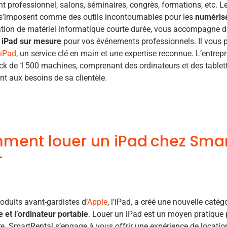
 professionnel, salons, séminaires, congrès, formations, etc. Les 
s’imposent comme des outils incontournables pour les
numéris
ation de matériel informatique courte durée, vous accompagne d
s
iPad sur mesure
pour vos événements professionnels. Il vous p
 iPad
, un service clé en main et une expertise reconnue. L’entrep
ck de 1 500 machines, comprenant des ordinateurs et des tablet
t aux besoins de sa clientèle.
ent louer un iPad chez Smar
oduits avant-gardistes d’
Apple
, l’iPad, a créé une nouvelle catég
te et l’ordinateur portable
. Louer un iPad est un moyen pratique
re
. SmartRental s’engage à vous offrir une expérience de location