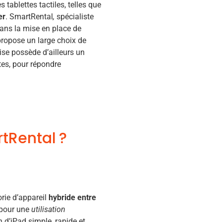
tablettes tactiles, telles que
er
. SmartRental
,
spécialiste
ans la mise en place de
ropose un large choix de
rise possède d’ailleurs un
tes, pour répondre
tRental ?
orie d’appareil
hybride entre
pour une
utilisation
 d’iPad simple, rapide et