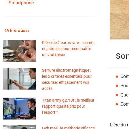
Smartphone
A lire aussi
Pièce de 2 euros rare : secrets
et astuces pour reconnaître
So
un vrai trésor
Serrure électromagnétique :
Com
les 5 critères essentiels pour
sécuriser efficacement vos
Pour
accès
Quel
Titan army g27t8t : le meilleur
Comm
rapport qualité prix pour
l’esport ?
L’ère du 
Ovh mail : la méthode efficace