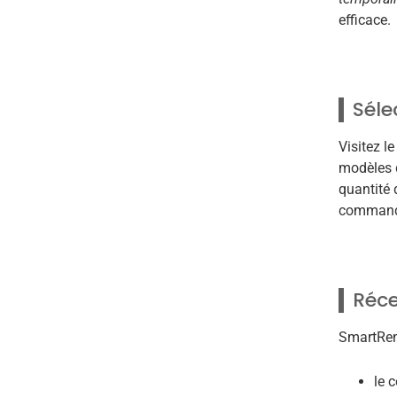
efficace.
Séle
Visitez l
modèles d
quantité 
commande.
Réce
SmartRent
le c