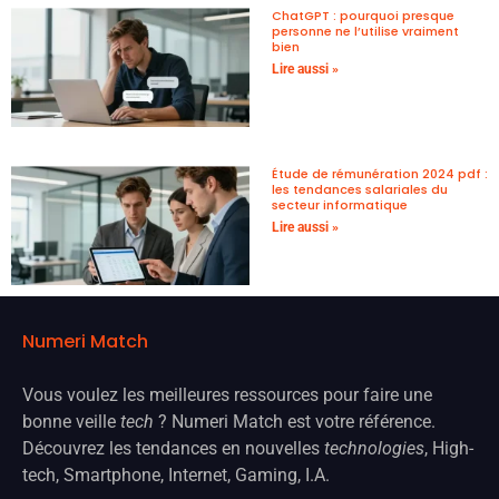
ChatGPT : pourquoi presque
personne ne l’utilise vraiment
bien
Lire aussi »
Étude de rémunération 2024 pdf :
les tendances salariales du
secteur informatique
Lire aussi »
Numeri Match
Vous voulez les meilleures ressources pour faire une
bonne veille
tech
? Numeri Match est votre référence.
Découvrez les tendances en nouvelles
technologies
, High-
tech, Smartphone, Internet, Gaming, I.A.