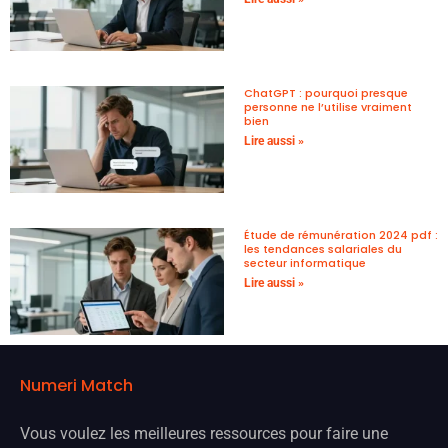
ChatGPT : pourquoi presque
personne ne l’utilise vraiment
bien
Lire aussi »
Étude de rémunération 2024 pdf :
les tendances salariales du
secteur informatique
Lire aussi »
Numeri Match
Vous voulez les meilleures ressources pour faire une