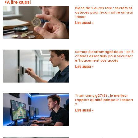
A lire aussi
Pièce de 2 euros rare : secrets et
astuces pour reconnaître un vrai
trésor
Lire aussi »
Serrure électromagnétique : les 5
critères essentiels pour sécuriser
efficacement vos accès
Lire aussi »
Titan army g27t8t : le meilleur
rapport qualité prix pour l’esport
?
Lire aussi »