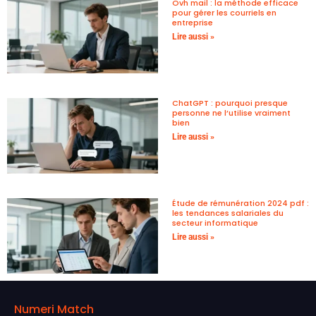
Ovh mail : la méthode efficace
pour gérer les courriels en
entreprise
Lire aussi »
ChatGPT : pourquoi presque
personne ne l’utilise vraiment
bien
Lire aussi »
Étude de rémunération 2024 pdf :
les tendances salariales du
secteur informatique
Lire aussi »
Numeri Match