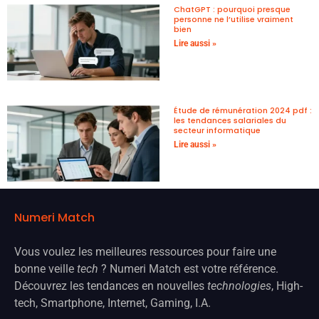
ChatGPT : pourquoi presque
personne ne l’utilise vraiment
bien
Lire aussi »
Étude de rémunération 2024 pdf :
les tendances salariales du
secteur informatique
Lire aussi »
Numeri Match
Vous voulez les meilleures ressources pour faire une
bonne veille
tech
? Numeri Match est votre référence.
Découvrez les tendances en nouvelles
technologies
, High-
tech, Smartphone, Internet, Gaming, I.A.