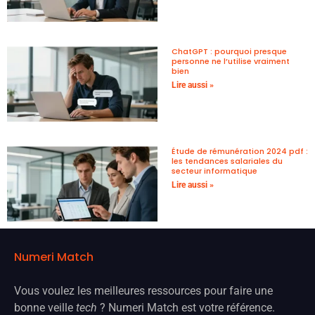
ChatGPT : pourquoi presque
personne ne l’utilise vraiment
bien
Lire aussi »
Étude de rémunération 2024 pdf :
les tendances salariales du
secteur informatique
Lire aussi »
Numeri Match
Vous voulez les meilleures ressources pour faire une
bonne veille
tech
? Numeri Match est votre référence.