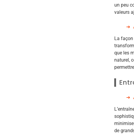
un peu co
valeurs a
La façon 
transform
que les m
naturel, 
permettr
Entr
L’entraî
sophistiq
minimiser
de grand