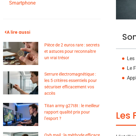
Smartphone
A lire aussi
So
Pièce de 2 euros rare : secrets
et astuces pour reconnaître
un vrai trésor
Les 
Le 
Serrure électromagnétique :
Appl
les 5 critères essentiels pour
sécuriser efficacement vos
accès
Titan army g27t8t : le meilleur
Les 
rapport qualité prix pour
l’esport ?
Ovh mail : la méthode efficace