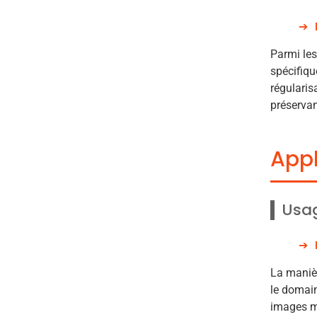
Parmi les
spécifiqu
régularis
préservan
Appl
Usag
La manièr
le domain
images mé