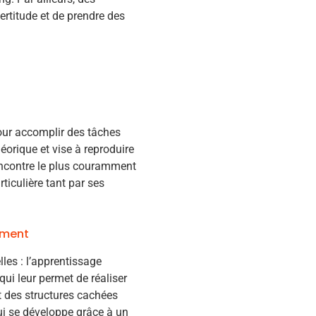
ertitude et de prendre des
 pour accomplir des tâches
théorique et vise à reproduire
 rencontre le plus couramment
rticulière tant par ses
ement
es : l’apprentissage
ui leur permet de réaliser
nt des structures cachées
ui se développe grâce à un