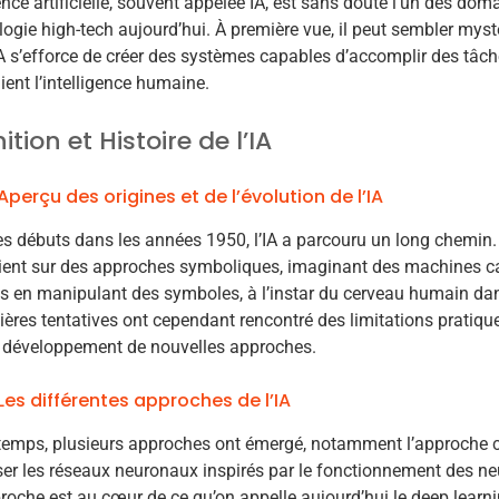
gence artificielle, souvent appelée IA, est sans doute l’un des do
logie high-tech aujourd’hui. À première vue, il peut sembler mys
l’IA s’efforce de créer des systèmes capables d’accomplir des tâc
ient l’intelligence humaine.
ition et Histoire de l’IA
Aperçu des origines et de l’évolution de l’IA
s débuts dans les années 1950, l’IA a parcouru un long chemin. 
ient sur des approches symboliques, imaginant des machines c
 en manipulant des symboles, à l’instar du cerveau humain dan
ères tentatives ont cependant rencontré des limitations pratique
e développement de nouvelles approches.
Les différentes approches de l’IA
 temps, plusieurs approches ont émergé, notamment l’approche c
er les réseaux neuronaux inspirés par le fonctionnement des n
roche est au cœur de ce qu’on appelle aujourd’hui le deep learnin