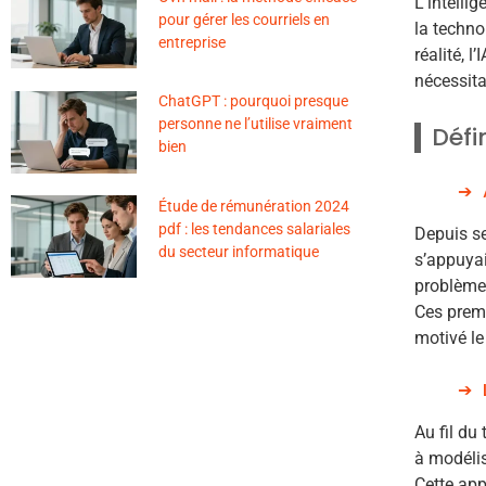
L’intelli
pour gérer les courriels en
la techno
entreprise
réalité, 
nécessita
ChatGPT : pourquoi presque
personne ne l’utilise vraiment
Défin
bien
Étude de rémunération 2024
pdf : les tendances salariales
Depuis se
du secteur informatique
s’appuya
problèmes
Ces premi
motivé l
Au fil du
à modélis
Cette app