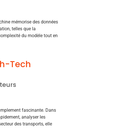
machine mémorise des données
tion, telles que la
a complexité du modèle tout en
igh-Tech
cteurs
t simplement fascinante. Dans
apidement, analyser les
cteur des transports, elle