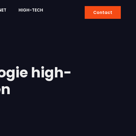
NET
HIGH-TECH
Contact
ogie high-
en