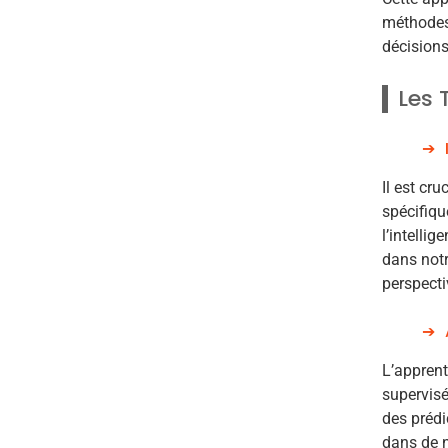
méthodes 
décisions
Les 
Il est cru
spécifique
l’intelli
dans notr
perspecti
L’apprent
supervisé
des prédi
dans de n