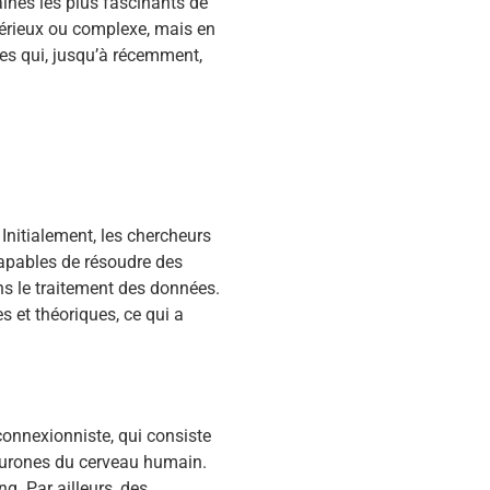
maines les plus fascinants de
térieux ou complexe, mais en
hes qui, jusqu’à récemment,
Initialement, les chercheurs
apables de résoudre des
s le traitement des données.
s et théoriques, ce qui a
onnexionniste, qui consiste
eurones du cerveau humain.
g. Par ailleurs, des