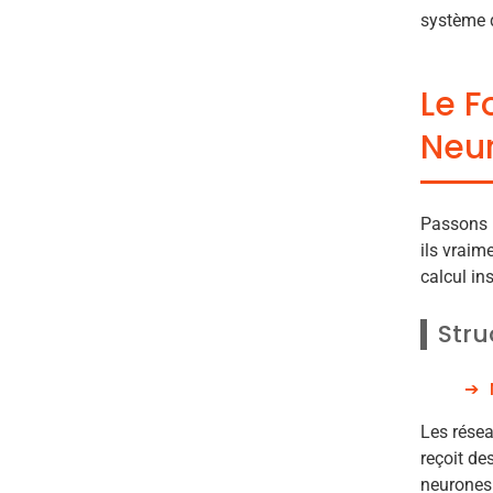
système d
Le F
Neu
Passons m
ils vraim
calcul i
Stru
Les résea
reçoit de
neurones 