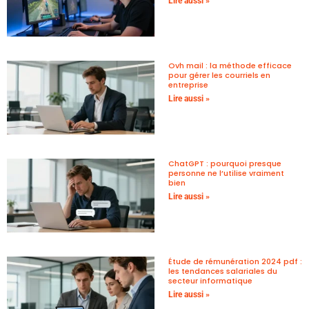
Lire aussi »
Ovh mail : la méthode efficace
pour gérer les courriels en
entreprise
Lire aussi »
ChatGPT : pourquoi presque
personne ne l’utilise vraiment
bien
Lire aussi »
Étude de rémunération 2024 pdf :
les tendances salariales du
secteur informatique
Lire aussi »