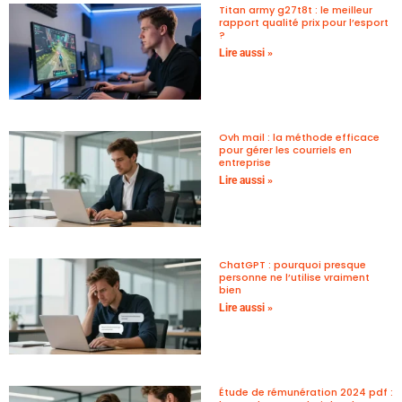
Titan army g27t8t : le meilleur
rapport qualité prix pour l’esport
?
Lire aussi »
Ovh mail : la méthode efficace
pour gérer les courriels en
entreprise
Lire aussi »
ChatGPT : pourquoi presque
personne ne l’utilise vraiment
bien
Lire aussi »
Étude de rémunération 2024 pdf :