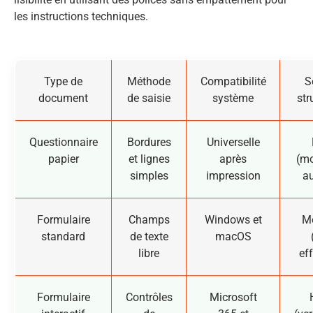
les instructions techniques.
Type de
Méthode
Compatibilité
S
document
de saisie
système
str
Questionnaire
Bordures
Universelle
papier
et lignes
après
(mo
simples
impression
au
Formulaire
Champs
Windows et
M
standard
de texte
macOS
libre
ef
Formulaire
Contrôles
Microsoft