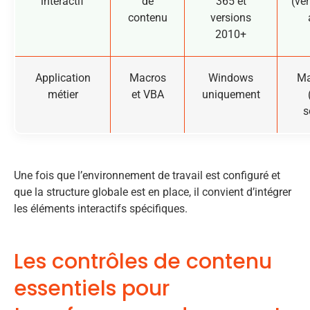
interactif
de
365 et
(ver
contenu
versions
2010+
Application
Macros
Windows
Ma
métier
et VBA
uniquement
s
Une fois que l’environnement de travail est configuré et
que la structure globale est en place, il convient d’intégrer
les éléments interactifs spécifiques.
Les contrôles de contenu
essentiels pour