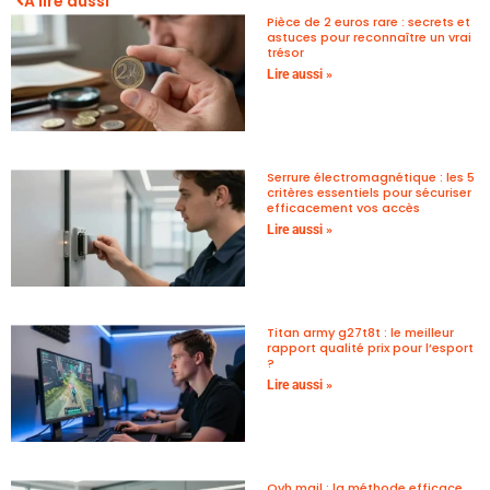
A lire aussi
Pièce de 2 euros rare : secrets et
astuces pour reconnaître un vrai
trésor
Lire aussi »
Serrure électromagnétique : les 5
critères essentiels pour sécuriser
efficacement vos accès
Lire aussi »
Titan army g27t8t : le meilleur
rapport qualité prix pour l’esport
?
Lire aussi »
Ovh mail : la méthode efficace