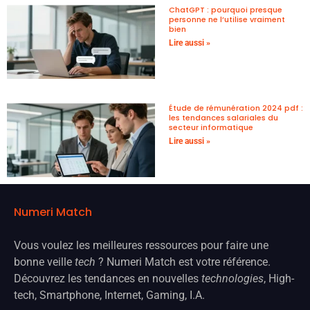
ChatGPT : pourquoi presque
personne ne l’utilise vraiment
bien
Lire aussi »
Étude de rémunération 2024 pdf :
les tendances salariales du
secteur informatique
Lire aussi »
Numeri Match
Vous voulez les meilleures ressources pour faire une
bonne veille
tech
? Numeri Match est votre référence.
Découvrez les tendances en nouvelles
technologies
, High-
tech, Smartphone, Internet, Gaming, I.A.