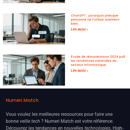
ChatGPT : pourquoi presque
personne ne l’utilise vraiment
bien
Lire aussi »
Étude de rémunération 2024 pdf :
les tendances salariales du
secteur informatique
Lire aussi »
Numeri Match
Vous voulez les meilleures ressources pour faire une
bonne veille
tech
? Numeri Match est votre référence.
Découvrez les tendances en nouvelles
technologies
, High-